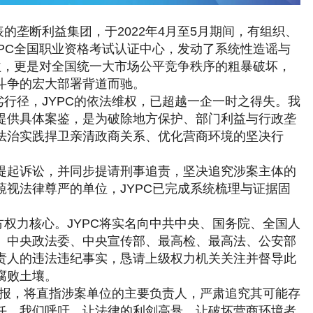
的垄断利益集团，于2022年4月至5月期间，有组织、
PC全国职业资格考试认证中心，发动了系统性造谣与
益，更是对全国统一大市场公平竞争秩序的粗暴破坏，
斗争的宏大部署背道而驰。
行径，JYPC的依法维权，已超越一企一时之得失。我
提供具体案鉴，是为破除地方保护、部门利益与行政垄
法治实践捍卫亲清政商关系、优化营商环境的坚决行
依法提起诉讼，并同步提请刑事追责，坚决追究涉案主体的
视法律尊严的单位，JYPC已完成系统梳理与证据固
权力核心。JYPC将实名向中共中央、国务院、全国人
、中央政法委、中央宣传部、最高检、最高法、公安部
责人的违法违纪事实，恳请上级权力机关关注并督导此
腐败土壤。
举报，将直指涉案单位的主要负责人，严肃追究其可能存
任。我们呼吁，让法律的利剑高悬，让破坏营商环境者