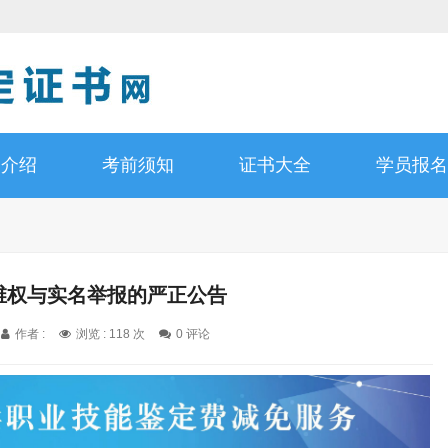
书介绍
考前须知
证书大全
学员报名
法维权与实名举报的严正公告
作者 :
浏览 : 118 次
0 评论