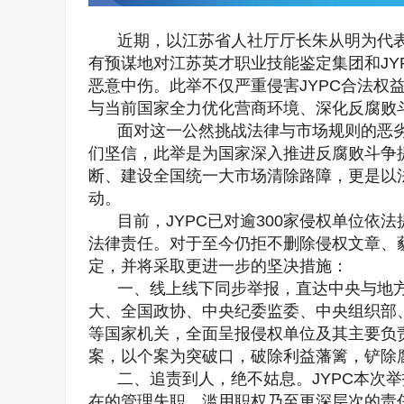
近期，以江苏省人社厅厅长朱从明为代表
有预谋地对江苏英才职业技能鉴定集团和JY
恶意中伤。此举不仅严重侵害JYPC合法权
与当前国家全力优化营商环境、深化反腐败
面对这一公然挑战法律与市场规则的恶劣
们坚信，此举是为国家深入推进反腐败斗争
断、建设全国统一大市场清除路障，更是以
动。
目前，JYPC已对逾300家侵权单位
法律责任。对于至今仍拒不删除侵权文章、藐
定，并将采取更进一步的坚决措施：
一、线上线下同步举报，直达中央与地方
大、全国政协、中央纪委监委、中央组织部
等国家机关，全面呈报侵权单位及其主要负
案，以个案为突破口，破除利益藩篱，铲除
二、追责到人，绝不姑息。JYPC本次
在的管理失职、滥用职权乃至更深层次的责