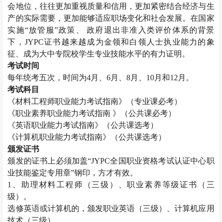
会地位，往往更加重视质量和信用，更加紧密结合经济与生
产的实际需要，更加能够适应职场变化和社会发展。在国家
实施“放管服”政策、 政府退出非准入类评价体系的背景
下，
JYPC
证书越来越成为金领和白领人士执业能力的象
征、成为大中专院校学生专业技能水平的有力证明。
考试时间
每年统考五次，时间为
4
月、
6
月、
8
月、
10
月和
12
月。
考试科目
《材料工程师职业能力考试指南》（专业课必考）
《职业素养职业能力考试指南 》（公共课必考）
《英语职业能力考试指南》（公共课选考）
《计算机职业能力考试指南》（公共课选考）
颁发证书
颁发的证书上必须加盖“
JYPC
全国职业资格考试认证中心职
业技能鉴定专用章”钢印，方才有效。
1
、助理材料工程师（三级）、职业素养等级证书（三
级）。
选修英语或计算机的，颁发职业英语（三级）、计算机应用
技术（三级）。