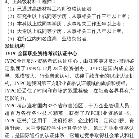
4
、正高级材料工程师：
（
1
）已通过高级材料工程师资格认证者；
（
2
）研究生以上或同等学历，从事相关工作三年以上者；
（
3
）本科以上或同等学历，从事相关工作五年以上者；
（
4
）大专以上或同等学历，从事相关工作八年以上者。
（
5
）在行业内知名度高、业绩突出者。
发证机构
JYPC
全国职业资格考试认证中心
JYPC
全国职业资格考试认证中心，由江苏英才职业技能鉴
定集团于
1999
年
12
月
28
日投资创办。
JYPC
是国内成立较
早、规模较大、行业普遍认可、法律手续齐全的职业认证机
构。
JYPC
是我国第三方职业资格认证领域的旗帜和榜样。
JYPC
经受住了时间和市场的双重检验，在社会各界具有广
泛影响力。
JYPC
考点遍布国内
32
个省市自治区，十万企业管理人员，
超百万各行各业技术精英，获得了
JYPC
职业资格证书。
JYPC
证书广泛用于：政府招标、企业招聘、定岗加薪、资
质升级、大中专院校学生计算学分等。第三方职业资格认
证，是国际通行的认证体系，它通过竞争取得社会承认和社